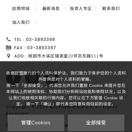
应用领域
最新消息
投资人专区
联系我们
加入我们
TEL：
03-3893398
FAX：
03-3893397
ADD：
桃园市大溪区瑞源里20邻员东路511号
依据欧盟施行的个人资料保护法，我们致力于保护您的个人资料
并提供您对个人资料的掌握。
按一下「全部接受」，代表您允许我们置放 Cookie 来提升您在
本网站上的使用体验、协助我们分析网站效能和使用状况，以及
让我们投放相关联的行销内容。您可以在下方管理 Cookie 设
定。 按一下「确认」即代表您同意採用目前的设定。
Copyright ©
2026
All Rights
品达科技股份有限公司
Reserved.
管理Cookies
全部接受
iBest
隐私权政策
网页设计
-