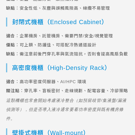
缺點
：安全性低、灰塵與誤觸風險高、線纜不易管理
封閉式機櫃（Enclosed Cabinet）
適合
：企業機房、託管機房、需要門禁/安全/視覺管理
優點
：可上鎖、防護佳、可搭配冷熱通道設計
缺點
：需注意前後門穿孔率與氣流阻抗，否則會提高風扇負載
高密度機櫃（High-Density Rack）
適合
：高功率密度伺服器、AI/HPC 環境
關注點
：穿孔率、盲板密封、走線規劃、配電容量、冷卻策略
這類機櫃也常會開始考慮液冷整合（如預留歧管/集液盤/漏液
偵測等），但是否導入液冷通常要看功率密度與既有機房條
件。
壁掛式機櫃（Wall-mount）