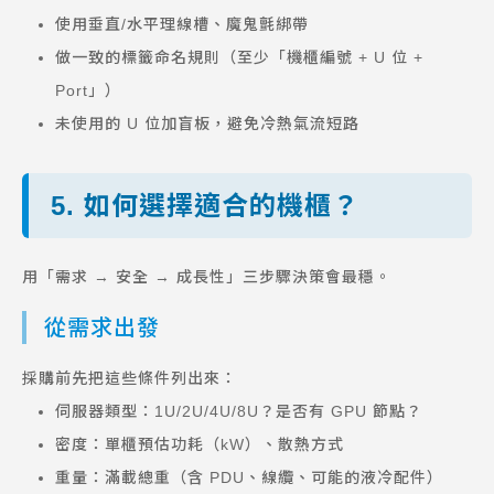
使用垂直/水平理線槽、魔鬼氈綁帶
做一致的標籤命名規則（至少「機櫃編號 + U 位 +
Port」）
未使用的 U 位加盲板，避免冷熱氣流短路
5. 如何選擇適合的機櫃？
用「需求 → 安全 → 成長性」三步驟決策會最穩。
從需求出發
採購前先把這些條件列出來：
伺服器類型：1U/2U/4U/8U？是否有 GPU 節點？
密度：單櫃預估功耗（kW）、散熱方式
重量：滿載總重（含 PDU、線纜、可能的液冷配件）