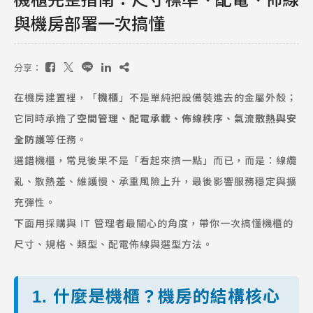
與機房部署一次搞懂
分享：
在機房建置裡，「
機櫃
」不是單純把設備裝進去的金屬外殼；
它同時承擔了
空間管理、配電承載、佈線秩序、氣流散熱與安
全防護
等任務。
選錯機櫃，常見後果不是「看起來擠一點」而已，而是：線纜
亂、散熱差、維護慢、承重風險上升，最後影響服務穩定與擴
充彈性。
下面用採購與 IT 管理者最關心的角度，帶你一次搞懂機櫃的
尺寸、規格、類型、配電佈線與選型方法。
1. 什麼是機櫃？機房的結構核心