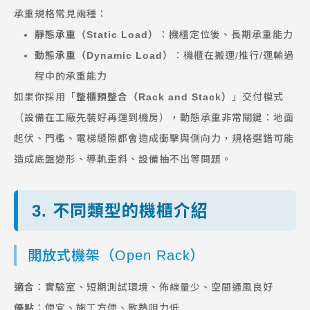
承重規格常見兩種：
靜態承重（Static Load）
：機櫃定位後、長期承重能力
動態承重（Dynamic Load）
：機櫃在搬運/推行/運輸過
程中的承重能力
如果你採用「
整櫃預整合（Rack and Stack）
」交付模式
（設備在工廠先裝好再運到機房），動態承重非常關鍵：地面
起伏、門檻、電梯縫隙都會造成衝擊與側向力，規格選錯可能
造成底盤變形、導軌歪斜、設備抽不出等問題。
3. 不同類型的機櫃介紹
開放式機架（Open Rack）
適合
：實驗室、短期測試環境、佈線量少、空間通風良好
優點
：便宜、施工方便、散熱阻力低