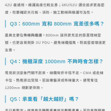
42U 最通用，維護高度也較友善；48U/52U 適合追求更高密
度，但要確認天花板、消防、施工動線與維護可及性。
Q3：600mm 寬和 800mm 寬差很多嗎？
差異主要在
佈線與維護
。800mm 提供更充足的垂直理線空
間，也更容易側掛 0U PDU、避免線纜擋風，對高密度環境更
友善。
Q4：機櫃深度 1000mm 不夠時會怎樣？
常見狀況是後門關不起來、線纜彎折半徑不足、CMA 或走線
卡住、熱風排出受阻。若設備偏深或佈線量大，通常會往
1200mm 規劃更保險。
Q5：承重看「越大越好」嗎？
不只看數字，還要看是
靜態承重
還是
動態承重
。若你會整櫃搬